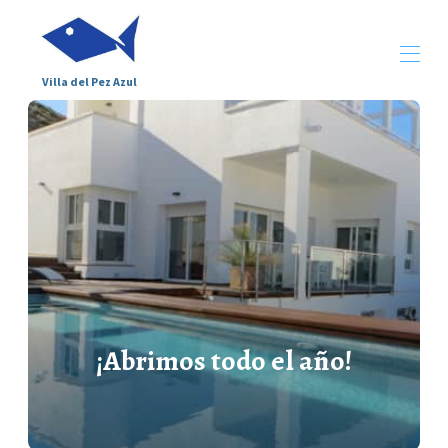
Villa del Pez Azul
Inicio
Descripción
Galería
Entorno
Mapa
Disponibilidad
Condiciones
Contacto
Opiniones
¡Abrimos todo el año!